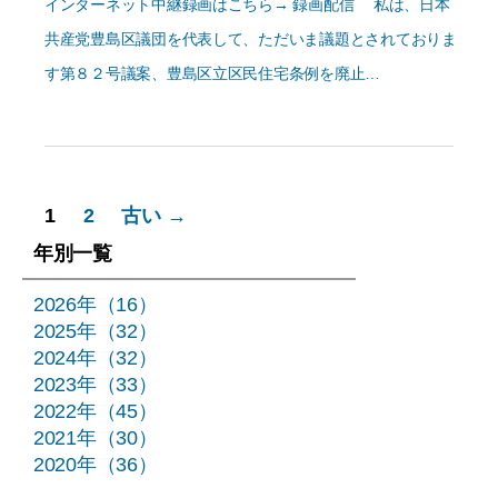
インターネット中継録画はこちら→ 録画配信 私は、日本
共産党豊島区議団を代表して、ただいま議題とされておりま
す第８２号議案、豊島区立区民住宅条例を廃止…
投
1
2
古い
→
稿
年別一覧
の
2026年（16）
2025年（32）
ペ
2024年（32）
ー
2023年（33）
2022年（45）
ジ
2021年（30）
2020年（36）
送