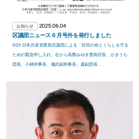
2025.06.04
お知らせ
区議団ニュース６月号外を発行しました
5/29 日本共産党豊島区議団による「区民の命とくらしを守る
ための緊急申し入れ」右から高際みゆき豊島区長、かきうち
団長、小林幹事長、儀武副幹事長、森副団長 …