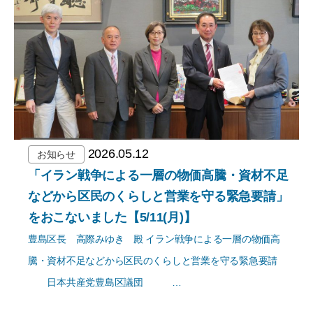
2026.05.12
お知らせ
「イラン戦争による一層の物価高騰・資材不足
などから区民のくらしと営業を守る緊急要請」
をおこないました【5/11(月)】
豊島区長 高際みゆき 殿 イラン戦争による一層の物価高
騰・資材不足などから区民のくらしと営業を守る緊急要請
日本共産党豊島区議団 …