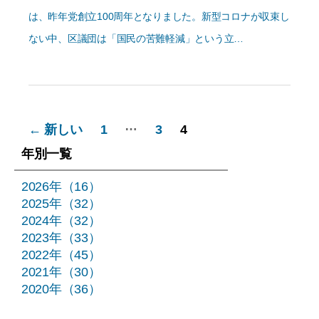
は、昨年党創立100周年となりました。新型コロナが収束し
ない中、区議団は「国民の苦難軽減」という立…
投
…
←
新しい
1
3
4
稿
年別一覧
の
2026年（16）
2025年（32）
ペ
2024年（32）
ー
2023年（33）
2022年（45）
ジ
2021年（30）
2020年（36）
送