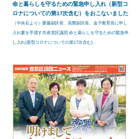
命と暮らしを守るための緊急申し入れ（新型コ
ロナについての第17次含む）をおこないました
（中央右より）齋藤副区長、高際副区長、金子教育長に申し
入れ書を手渡す共産党区議団 命と暮らしを守るための緊急申
し入れ(新型コロナについての第17次含む)…