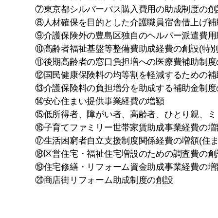
⑦東京都シルバーパス購入費用の助成制度の創
⑧人材確保を目的とした介護職員宿舎借上げ補
⑨介護保険外の豊島区独自のヘルパー派遣費用
⑩高齢者福祉基盤等整備費助成経費の創設(特別
⑪後期高齢者の窓口負担増への医療費補助制度
⑫国民健康保険料の均等割を軽減するための補
⑬介護保険料の負担増分を助成する補助金制度
⑭安心住まい提供事業経費の増額
⑮低所得者、障がい者、高齢者、ひとり親、ミ
⑯子育てファミリー世帯家賃助成事業経費の増
⑰生活困窮者自立支援制度関係経費の増額(住ま
⑱区営住宅・福祉住宅増設のための調査費の創
⑲住宅修繕・リフォーム資金助成事業経費の増額
⑳商店街リフォーム助成制度の創設