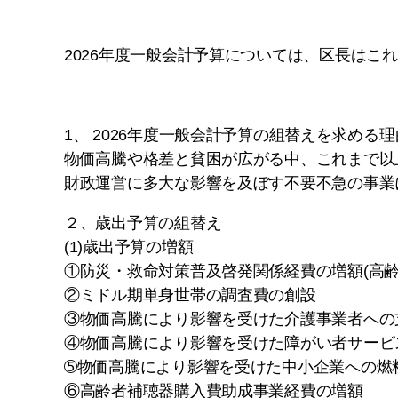
2026年度一般会計予算については、区長は
1、 2026年度一般会計予算の組替えを求める理
物価高騰や格差と貧困が広がる中、これまで以
財政運営に多大な影響を及ぼす不要不急の事業
２、歳出予算の組替え
(1)歳出予算の増額
①防災・救命対策普及啓発関係経費の増額(高
②ミドル期単身世帯の調査費の創設
③物価高騰により影響を受けた介護事業者への
④物価高騰により影響を受けた障がい者サービ
➄物価高騰により影響を受けた中小企業への燃
⑥高齢者補聴器購入費助成事業経費の増額