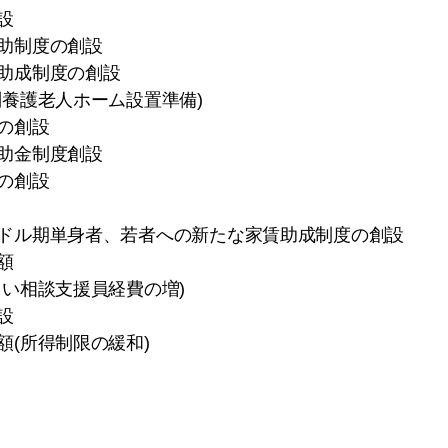
設
助制度の創設
助成制度の創設
養護老人ホーム設置準備)
の創設
助金制度創設
の創設
ドル期単身者、若者への新たな家賃助成制度の創設
額
い相談支援員経費の増)
設
(所得制限の緩和)