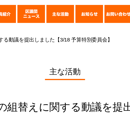
うち信行
武さとる
林ひろみ
する動議を提出しました【3/18 予算特別委員会】
とおる
主な活動
算の組替えに関する動議を提出し