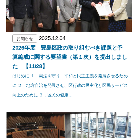
2025.12.04
お知らせ
2026年度 豊島区政の取り組むべき課題と予
算編成に関する要望書（第１次）を提出しまし
た 【11/28】
はじめに １．憲法を守り、平和と民主主義を発展させるため
に ２．地方自治を発展させ、区行政の民主化と区民サービス
向上のために ３．区民の健康…