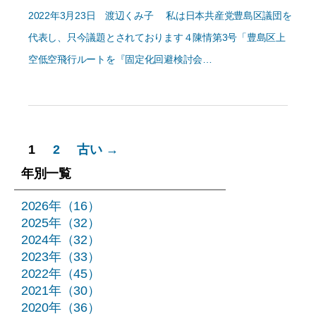
2022年3月23日 渡辺くみ子 私は日本共産党豊島区議団を
代表し、只今議題とされております４陳情第3号「豊島区上
空低空飛行ルートを『固定化回避検討会…
投
1
2
古い
→
稿
年別一覧
の
2026年（16）
2025年（32）
ペ
2024年（32）
ー
2023年（33）
2022年（45）
ジ
2021年（30）
2020年（36）
送