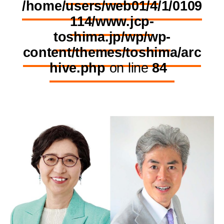
/home/users/web01/4/1/0109
114/www.jcp-
toshima.jp/wp/wp-
content/themes/toshima/arc
hive.php
on line
84