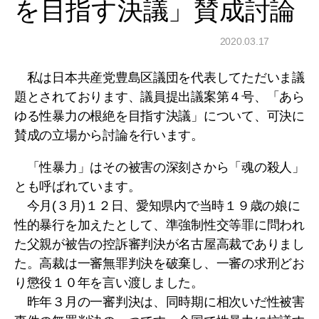
を目指す決議」賛成討論
2020.03.17
私は日本共産党豊島区議団を代表してただいま議
題とされております、議員提出議案第４号、「あら
ゆる性暴力の根絶を目指す決議」について、可決に
賛成の立場から討論を行います。
「性暴力」はその被害の深刻さから「魂の殺人」
とも呼ばれています。
今月(３月)１２日、愛知県内で当時１９歳の娘に
性的暴行を加えたとして、準強制性交等罪に問われ
た父親が被告の控訴審判決が名古屋高裁でありまし
た。高裁は一審無罪判決を破棄し、一審の求刑どお
り懲役１０年を言い渡しました。
昨年３月の一審判決は、同時期に相次いだ性被害