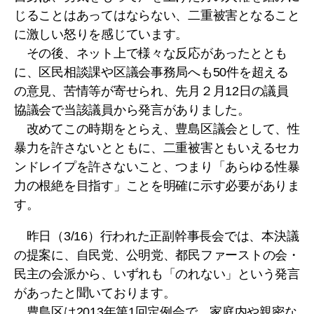
じることはあってはならない、二重被害となること
に激しい怒りを感じています。
その後、ネット上で様々な反応があったととも
に、区民相談課や区議会事務局へも50件を超える
の意見、苦情等が寄せられ、先月２月12日の議員
協議会で当該議員から発言がありました。
改めてこの時期をとらえ、豊島区議会として、性
暴力を許さないとともに、二重被害ともいえるセカ
ンドレイプを許さないこと、つまり「あらゆる性暴
力の根絶を目指す」ことを明確に示す必要がありま
す。
昨日（3/16）行われた正副幹事長会では、本決議
の提案に、自民党、公明党、都民ファーストの会・
民主の会派から、いずれも「のれない」という発言
があったと聞いております。
豊島区は2013年第1回定例会で、家庭内や親密な