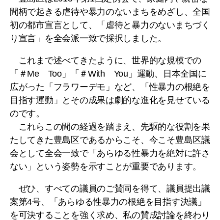
間柄で起きる虐待や暴力のないまちをめざし、全国
初の都市宣言として、「虐待と暴力のないまちづく
り宣言」を全会派一致で採択しました。
これまで述べてきたように、世界的な規模での
「＃Me Too」「＃With You」運動、日本全国に
広がった「フラワーデモ」など、「性暴力の根絶を
目指す運動」とその成果は劇的な進化を見せている
のです。
これらこの間の経過を踏まえ、先駆的な役割を果
たしてきた豊島区であるからこそ、今こそ豊島区議
会として全会一致で「あらゆる性暴力を絶対に許さ
ない」という姿勢を示すことが重要であります。
ぜひ、すべての議員のご賛同を得て、議員提出議
案第4号、「あらゆる性暴力の根絶を目指す決議」
を可決することを強く求め、私の賛成討論を終わり