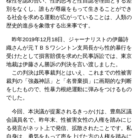
様性を認め合い、性的思考と性自認を理由とする差
別をなくし、誰もが尊厳をもって生きることができ
る社会を求める運動が広がっていることは、人類の
歴史的進歩を象徴する出来事です。
昨年2019年12月18日、ジャーナリストの伊藤詩
織さんが元ＴＢＳワシントン支局長から性的暴行を
受けたとして損害賠償を求めた民事訴訟では、東京
地裁は伊藤さん勝訴の判決を言い渡しました。
この判決は民事裁判とはいえ、これまでの性被害
裁判の「強姦神話」と「名誉棄損」に画期的な判断
をしたもので、性暴力根絶運動に弾みをつけるもの
でした。
今回、本決議が提案されるきっかけは、豊島区議
会議員名で、昨年末、性被害女性の人権を踏みにじ
る発言がネット上で発信、拡散されたことです。私
自身は、勇気をもって声を上げた方の人権を踏みに