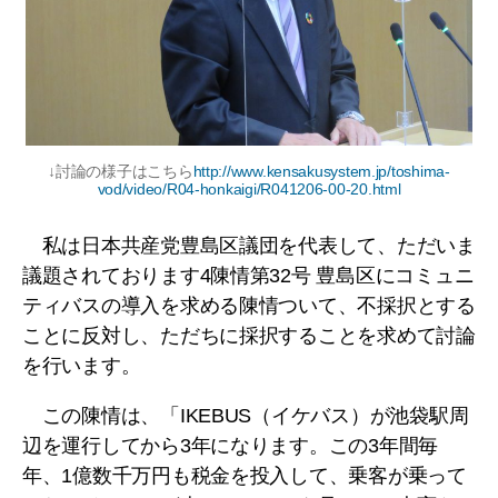
↓討論の様子はこちら
http://www.kensakusystem.jp/toshima-
vod/video/R04-honkaigi/R041206-00-20.html
私は日本共産党豊島区議団を代表して、ただいま
議題されております4陳情第32号 豊島区にコミュニ
ティバスの導入を求める陳情ついて、不採択とする
ことに反対し、ただちに採択することを求めて討論
を行います。
この陳情は、「IKEBUS（イケバス）が池袋駅周
辺を運行してから3年になります。この3年間毎
年、1億数千万円も税金を投入して、乗客が乗って