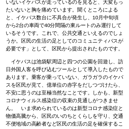
いないイケバスが走っているのを見ると、大変もっ
たいないと胸を痛めています。聞くところによる
と、イケバス数台に不具合が発生し、10月中旬頃
から2台の車両で40分間隔の東ルートのみ運行して
いるそうです。これで、公共交通といえるのでしょ
うか。区民の生活の足としてのコミュニティバスが
必要です」として、区民から提出されたものです。
イケバスは池袋駅周辺と四つの公園を回遊し、訪
日外国人客を呼び込むツールとして導入したもので
あります。乗客が乗っていない、ガラガラのイケバ
スを区民が見て、億単位の赤字をだしつづけたら、
不安に思うのは至極当然なことです。しかも、新型
コロナウィルス感染症の収束の見通しがつきませ
ん。 いま求められているのは新型コロナ感染症と
物価高騰から、区民のいのちとくらしを守り、交通
不便地域の高齢者など区民の生活の足を確保するこ