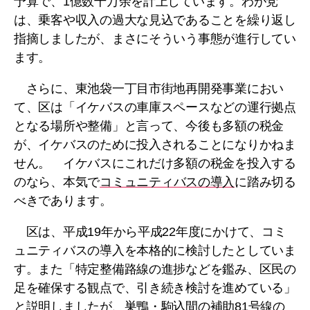
予算で、1億数千万余を計上しています。わが党
は、乗客や収入の過大な見込であることを繰り返し
指摘しましたが、まさにそういう事態が進行してい
ます。
さらに、東池袋一丁目市街地再開発事業におい
て、区は「イケバスの車庫スペースなどの運行拠点
となる場所や整備」と言って、今後も多額の税金
が、イケバスのために投入されることになりかねま
せん。 イケバスにこれだけ多額の税金を投入する
のなら、本気で
コミュニティバスの導入
に踏み切る
べきであります。
区は、平成19年から平成22年度にかけて、コミ
ュニティバスの導入を本格的に検討したとしていま
す。また「特定整備路線の進捗などを鑑み、区民の
足を確保する観点で、引き続き検討を進めている」
と説明しましたが、巣鴨・駒込間の補助81号線の