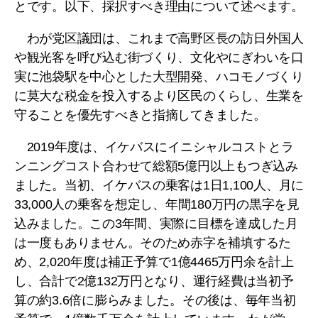
とです。以下、採択すべき理由について述べます。
わが党区議団は、これまで高野区長の訪日外国人
や観光客を呼び込む街づくり、文化やにぎわいを口
実に池袋駅を中心とした大型開発、ハコモノづくり
に莫大な税金を投入するより区民のくらし、生業を
守ることを優先すべきと指摘してきました。
2019年度は、イケバスにイニシャルコストとラ
ンニングコスト合わせて総額5億円以上もつぎ込み
ました。当初、イケバスの乗客は1日1,100人、月に
33,000人の乗客を想定し、年間180万円の黒字を見
込みました。この3年間、実際に目標を達成した月
は一度もありません。そのため赤字を補填するた
め、2,020年度は補正予算で1億4465万円余を計上
し、合計で2億132万円となり、運行経費は当初予
算の約3.6倍に膨らみました。その後は、毎年当初